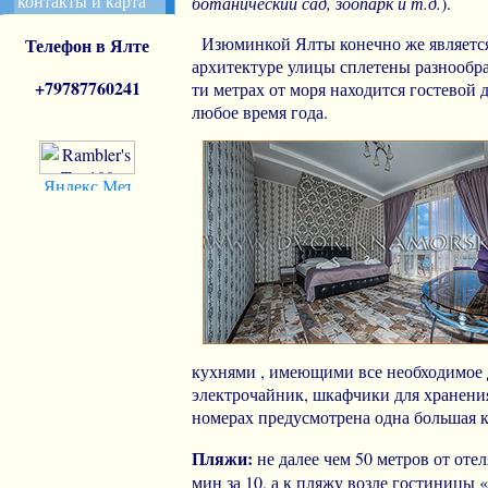
контакты и карта
ботанический сад, зоопарк и т.д.
).
Изюминкой Ялты конечно же является 
Телефон в Ялте
архитектуре улицы сплетены разнообр
+7978
7760241
ти метрах от моря находится гостевой
любое время года.
кухнями , имеющими все необходимое 
электрочайник, шкафчики для хранени
номерах предусмотрена одна большая к
Пляжи:
не далее чем 50 метров от от
мин за 10, а к пляжу возле гостиницы 