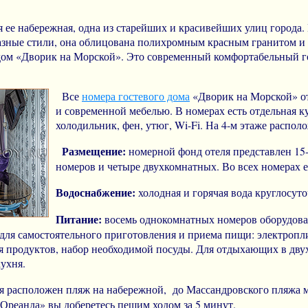
ее набережная, одна из старейших и красивейших улиц города.
азные стили, она облицована полихромным красным гранитом и 
 дом «Дворик на Морской». Это современный комфортабельный го
Все
номера гостевого дома
«Дворик на Морской» от
и современной мебелью. В номерах есть отдельная к
холодильник, фен, утюг, Wi-Fi. На 4-м этаже распо
Размещение:
номерной фонд отеля представлен 15
номеров и четыре двухкомнатных. Во всех номерах е
Водоснабжение:
холодная и горячая вода круглосуто
Питание:
восемь однокомнатных номеров оборудов
для самостоятельного приготовления и приема пищи: электропл
я продуктов, набор необходимой посуды. Для отдыхающих в дв
ухня.
еля расположен пляж на набережной, до Массандровского пляжа
«Ореанда» вы доберетесь пешим ходом за 5 минут.