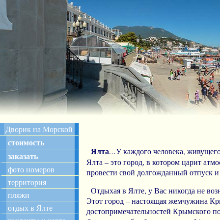
Дворик на Морской
стоимость
Ялта
…
У каждого человека, живущего 
заказать
Ялта – это город, в котором царит атм
фото номеров
провести свой долгожданный отпуск и 
территория
Отдыхая в Ялте, у Вас никогда не воз
пляжи
Этот город – настоящая жемчужина Кр
отдых в Ялте
достопримечательностей Крымского по