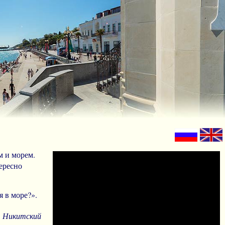
м и морем.
ересно
я в море?».
, Никитский