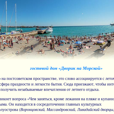
гостевой дом «Дворик на Морской»
на постсоветском пространстве, это слово ассоциируется с лето
осфера праздности и легкости бытия. Сюда приезжают, чтобы инт
получить незабываемые впечатления от летнего отдыха.
никнет вопроса «Чем заняться, кроме лежания на пляже и купани
ыма. Он находится в сосредоточении главных культурных
луострова (
Воронцовский, Массандровский, Ливадийский дворцы