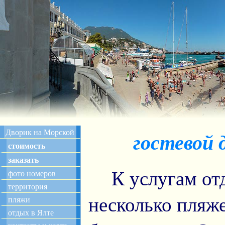
Дворик на Морской
гостевой 
стоимость
заказать
К услугам от
фото номеров
территория
несколько пляже
пляжи
отдых в Ялте